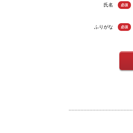
氏名
必須
ふりがな
必須