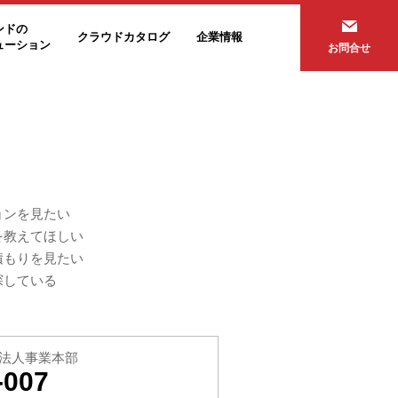
ンドの
クラウドカタログ
企業情報
ューション
お問合せ
ョンを見たい
を教えてほしい
積もりを見たい
探している
法人事業本部
-007