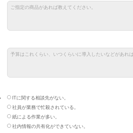
い
ITに関する相談先がない。
社員が業務で忙殺されている。
紙による作業が多い。
社内情報の共有化ができていない。