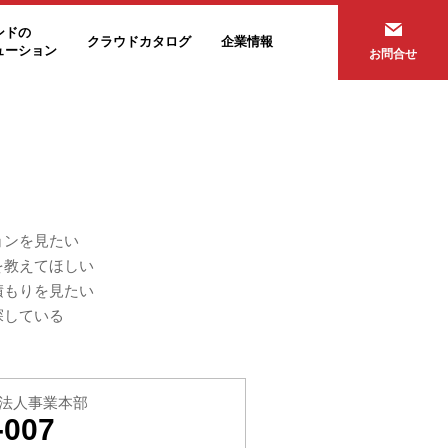
ンドの
クラウドカタログ
企業情報
ューション
お問合せ
ョンを見たい
を教えてほしい
積もりを見たい
探している
法人事業本部
-007