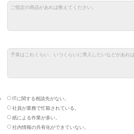
い
ITに関する相談先がない。
社員が業務で忙殺されている。
紙による作業が多い。
社内情報の共有化ができていない。