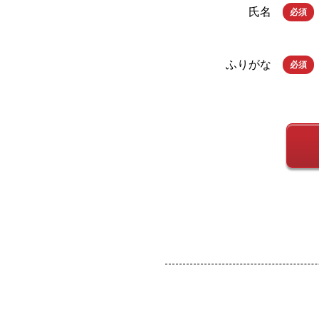
氏名
必須
ふりがな
必須