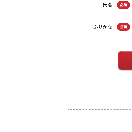
氏名
必須
ふりがな
必須