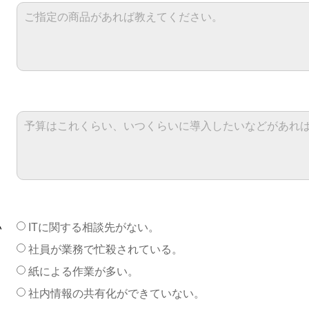
い
ITに関する相談先がない。
社員が業務で忙殺されている。
紙による作業が多い。
社内情報の共有化ができていない。