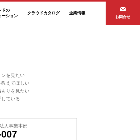
ンドの
クラウドカタログ
企業情報
ューション
お問合せ
ョンを見たい
を教えてほしい
積もりを見たい
探している
法人事業本部
-007